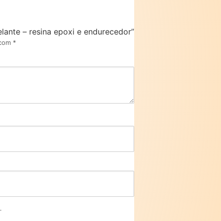
velante – resina epoxi e endurecedor”
 com
*
.