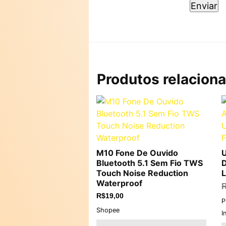
Produtos relacion
M10 Fone De Ouvido
U
Bluetooth 5.1 Sem Fio TWS
D
Touch Noise Reduction
L
Waterproof
R$
19,00
P
Shopee
I