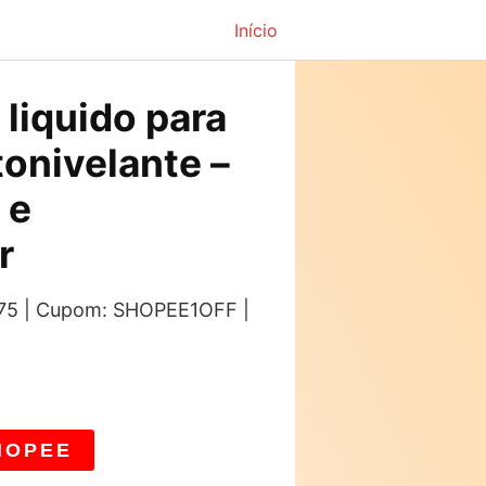
Início
 liquido para
tonivelante –
 e
r
: 75 | Cupom: SHOPEE1OFF |
HOPEE