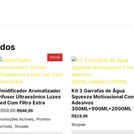
ados
O
O
Oferta!
preço
preço
original
atual
era:
é:
R$59,00.
R$46,99.
midificador Aromatizador
Kit 3 Garrafas de Água
ifusor Ultrassônico Luzes
Squeeze Motivacional Co
ed Com Filtro Extra
Adesivos
300ML+900ML+2000ML
R$
59,00
R$
46,99
R$
19,99
,
romoções Incríveis
Promos
Shopee
,
ncríveis
Shopee