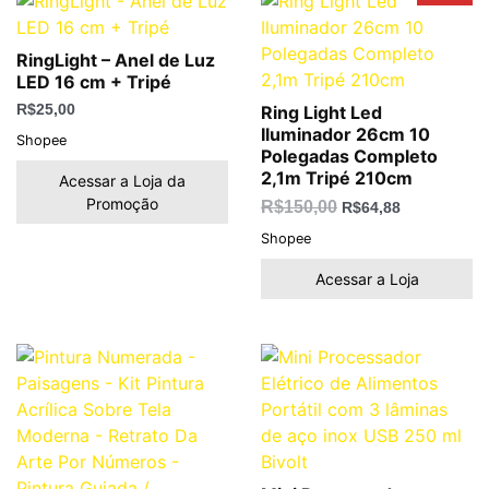
preço
preço
original
atual
era:
é:
R$150,00.
R$64,88.
RingLight – Anel de Luz
LED 16 cm + Tripé
R$
25,00
Ring Light Led
Iluminador 26cm 10
Shopee
Polegadas Completo
2,1m Tripé 210cm
Acessar a Loja da
Promoção
R$
150,00
R$
64,88
Shopee
Acessar a Loja