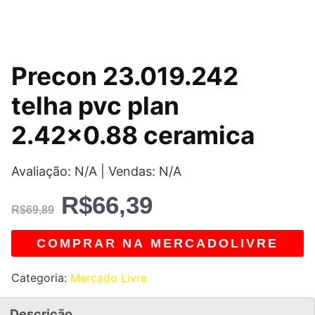
O
O
Precon 23.019.242
preço
preço
telha pvc plan
original
atual
2.42×0.88 ceramica
era:
é:
Avaliação: N/A | Vendas: N/A
R$69,89.
R$66,39.
R$
66,39
R$
69,89
COMPRAR NA MERCADOLIVRE
Categoria:
Mercado Livre
Descrição