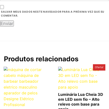
SALVAR MEUS DADOS NESTE NAVEGADOR PARA A PRÓXIMA VEZ QUE EU
COMENTAR.
Produtos relacionados
O
O
Oferta!
preço
preço
original
atual
era:
é:
R$49,90.
R$39,90.
Luminária Lua Cheia 3D
em LED sem fio – Alto
relevo com base para