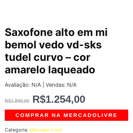
O
O
Saxofone alto em mi
preço
preço
bemol vedo vd-sks
original
atual
tudel curvo – cor
era:
é:
amarelo laqueado
R$1.899,00.
R$1.254,0
Avaliação: N/A | Vendas: N/A
R$
1.254,00
R$
1.899,00
COMPRAR NA MERCADOLIVRE
Categoria:
Mercado Livre