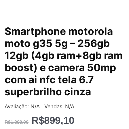
O
O
Smartphone motorola
preço
preço
moto g35 5g – 256gb
original
atual
12gb (4gb ram+8gb ram
era:
é:
boost) e camera 50mp
R$1.899,00.
R$899,10.
com ai nfc tela 6.7
superbrilho cinza
Avaliação: N/A | Vendas: N/A
R$
899,10
R$
1.899,00