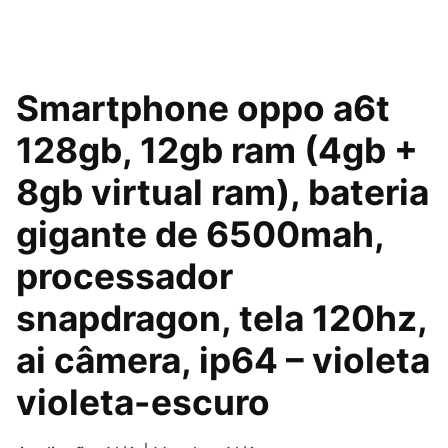
O
O
Smartphone oppo a6t
preço
preço
128gb, 12gb ram (4gb +
original
atual
8gb virtual ram), bateria
era:
é:
gigante de 6500mah,
R$1.299,00.
R$721,10.
processador
snapdragon, tela 120hz,
ai câmera, ip64 – violeta
violeta-escuro