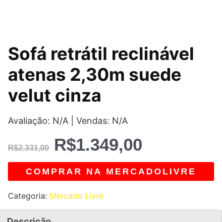
O
O
Sofá retrátil reclinável
preço
preço
atenas 2,30m suede
original
atual
velut cinza
era:
é:
Avaliação: N/A | Vendas: N/A
R$2.331,00.
R$1.349,0
R$
1.349,00
R$
2.331,00
COMPRAR NA MERCADOLIVRE
Categoria:
Mercado Livre
Descrição