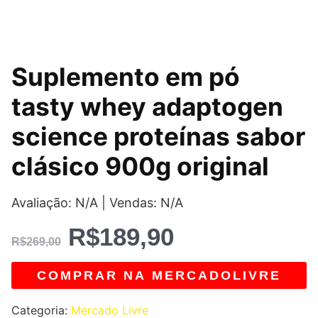
O
O
Suplemento em pó
preço
preço
tasty whey adaptogen
original
atual
science proteínas sabor
era:
é:
clásico 900g original
R$269,00.
R$189,90.
Avaliação: N/A | Vendas: N/A
R$
189,90
R$
269,00
COMPRAR NA MERCADOLIVRE
Categoria:
Mercado Livre