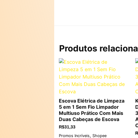
Produtos relacion
Escova Elétrica de Limpeza
K
5 em 1 Sem Fio Limpador
D
Multiuso Prático Com Mais
3
Duas Cabeças de Escova
A
C
R$
31,33
R
,
Promos Incríveis
Shopee