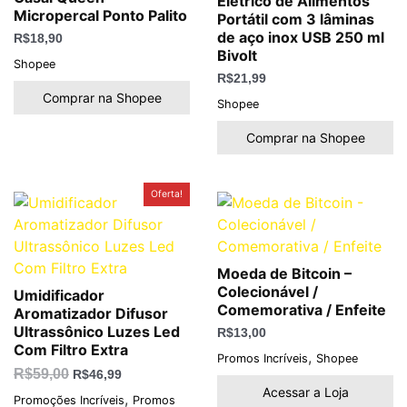
Elétrico de Alimentos
Micropercal Ponto Palito
Portátil com 3 lâminas
de aço inox USB 250 ml
R$
18,90
Bivolt
Shopee
R$
21,99
Comprar na Shopee
Shopee
Comprar na Shopee
O
O
Oferta!
preço
preço
original
atual
era:
é:
R$59,00.
R$46,99.
Moeda de Bitcoin –
Colecionável /
Umidificador
Comemorativa / Enfeite
Aromatizador Difusor
Ultrassônico Luzes Led
R$
13,00
Com Filtro Extra
,
Promos Incríveis
Shopee
R$
59,00
R$
46,99
Acessar a Loja
,
Promoções Incríveis
Promos