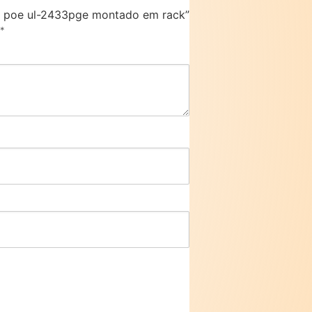
abit poe ul-2433pge montado em rack”
*