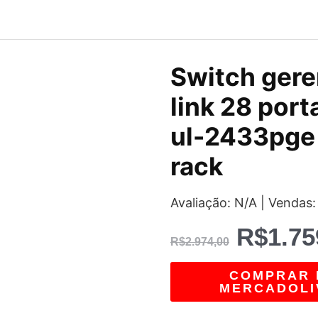
O
Switch geren
preço
link 28 port
original
ul-2433pge
era:
rack
R$2.97
Avaliação: N/A | Vendas:
R$
1.75
R$
2.974,00
COMPRAR 
MERCADOLI