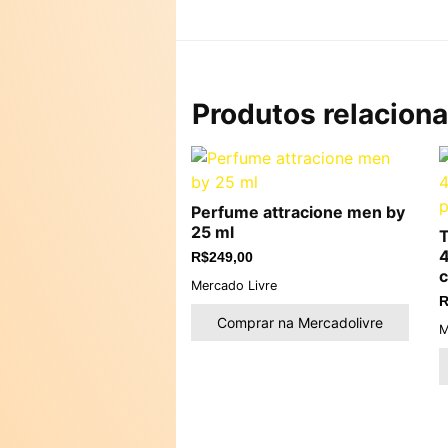
Produtos relacion
Perfume attracione men by
25 ml
T
4
R$
249,00
c
Mercado Livre
R
Comprar na Mercadolivre
M