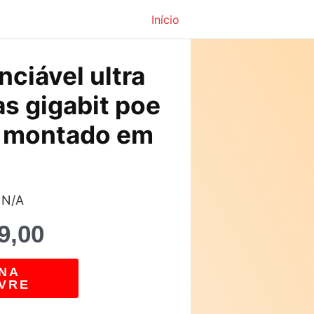
Início
O
ciável ultra
preço
as gigabit poe
atual
 montado em
é:
4,00.
R$1.759,00.
 N/A
9,00
NA
VRE