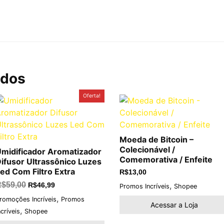
ados
O
O
Oferta!
preço
preço
original
atual
era:
é:
R$59,00.
R$46,99.
Moeda de Bitcoin –
Colecionável /
midificador Aromatizador
Comemorativa / Enfeite
ifusor Ultrassônico Luzes
ed Com Filtro Extra
R$
13,00
,
R$
59,00
R$
46,99
Promos Incríveis
Shopee
,
romoções Incríveis
Promos
Acessar a Loja
,
ncríveis
Shopee