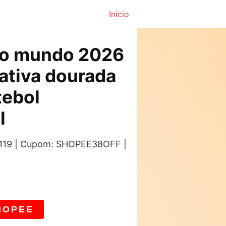
Início
do mundo 2026
ativa dourada
tebol
l
: 119 | Cupom: SHOPEE38OFF |
HOPEE