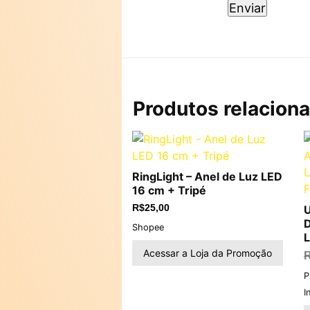
Produtos relacion
RingLight – Anel de Luz LED
16 cm + Tripé
R$
25,00
U
D
Shopee
L
Acessar a Loja da Promoção
P
I