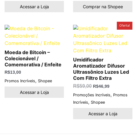
Acessar a Loja
Comprar na Shopee
O
O
Oferta!
preço
preço
original
atual
era:
é:
R$59,00.
R$46,99.
Moeda de Bitcoin –
Colecionável /
Umidificador
Comemorativa / Enfeite
Aromatizador Difusor
Ultrassônico Luzes Led
R$
13,00
Com Filtro Extra
,
Promos Incríveis
Shopee
R$
59,00
R$
46,99
Acessar a Loja
,
Promoções Incríveis
Promos
,
Incríveis
Shopee
Acessar a Loja