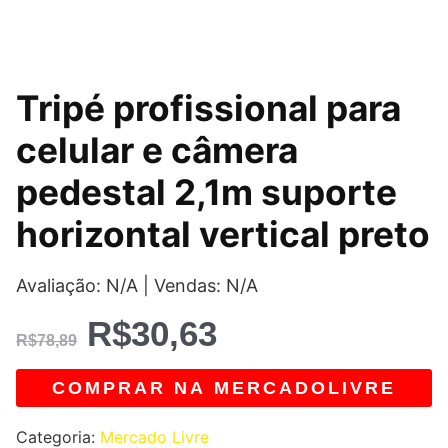
O
O
Tripé profissional para
preço
preço
celular e câmera
original
atual
pedestal 2,1m suporte
era:
é:
horizontal vertical preto
R$78,89.
R$30,63.
Avaliação: N/A | Vendas: N/A
R$
30,63
R$
78,89
COMPRAR NA MERCADOLIVRE
Categoria:
Mercado Livre