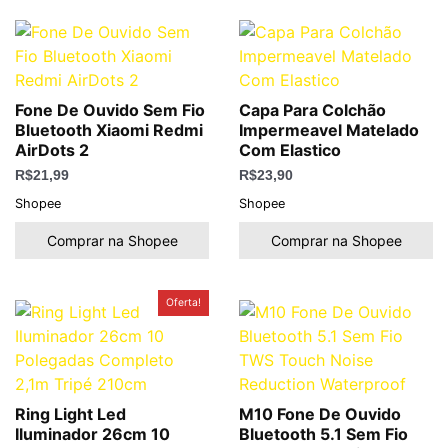
Fone De Ouvido Sem Fio
Capa Para Colchão
Bluetooth Xiaomi Redmi
Impermeavel Matelado
AirDots 2
Com Elastico
R$
21,99
R$
23,90
Shopee
Shopee
Comprar na Shopee
Comprar na Shopee
O
O
Oferta!
preço
preço
original
atual
era:
é:
R$150,00.
R$64,88.
Ring Light Led
M10 Fone De Ouvido
Iluminador 26cm 10
Bluetooth 5.1 Sem Fio