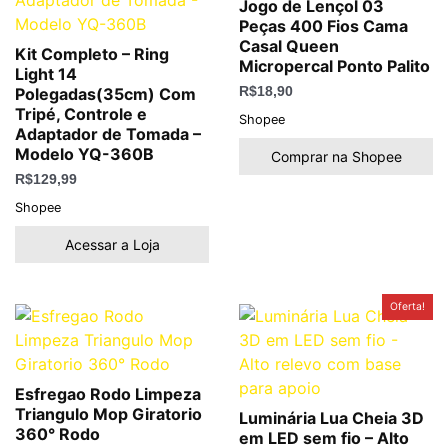
Jogo de Lençol 03
Peças 400 Fios Cama
Casal Queen
Kit Completo – Ring
Micropercal Ponto Palito
Light 14
Polegadas(35cm) Com
R$
18,90
Tripé, Controle e
Shopee
Adaptador de Tomada –
Modelo YQ-360B
Comprar na Shopee
R$
129,99
Shopee
Acessar a Loja
O
O
Oferta!
preço
preço
original
atual
era:
é:
R$49,90.
R$39,90.
Esfregao Rodo Limpeza
Triangulo Mop Giratorio
Luminária Lua Cheia 3D
360° Rodo
em LED sem fio – Alto