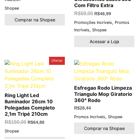
Com Filtro Extra
Shopee
R$
59,00
R$
46,99
Comprar na Shopee
,
Promoções Incríveis
Promos
,
Incríveis
Shopee
Acessar a Loja
O
O
Oferta!
preço
preço
original
atual
era:
é:
R$150,00.
R$64,88.
Esfregao Rodo Limpeza
Triangulo Mop Giratorio
Ring Light Led
360° Rodo
Iluminador 26cm 10
Polegadas Completo
R$
28,44
2,1m Tripé 210cm
,
Promos Incríveis
Shopee
R$
150,00
R$
64,88
Comprar na Shopee
Shopee