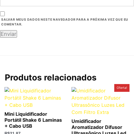
SALVAR MEUS DADOS NESTE NAVEGADOR PARA A PRÓXIMA VEZ QUE EU
COMENTAR.
Produtos relacionados
O
O
Oferta!
preço
preço
original
atual
era:
é:
R$59,00.
R$46,99.
Mini Liquidificador
Portátil Shake 6 Laminas
Umidificador
+ Cabo USB
Aromatizador Difusor
Ultrassônico Luzes Led
R$
21,87