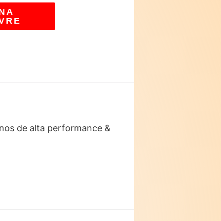
NA
VRE
inos de alta performance &