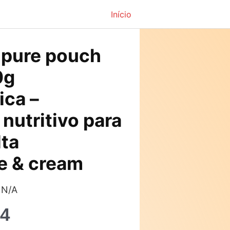
Início
O
pure pouch
preço
0g
atual
ica –
é:
nutritivo para
0.
R$117,54.
lta
e & cream
 N/A
54