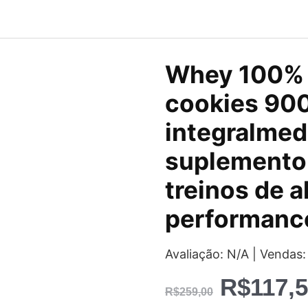
O
Whey 100% 
preço
cookies 90
original
integralmed
era:
suplemento 
R$259,0
treinos de a
performanc
Avaliação: N/A | Vendas:
R$
117,
R$
259,00